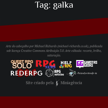
Tag:
galka
Arte do cabeçalho por Michael Richards (
michael-richards.co.uk
), publicada
sob licença
Creative Commons Atribuição 3.0
. Arte editada: recorte, brilho,
saturação.
Site criado pela
Miniagência