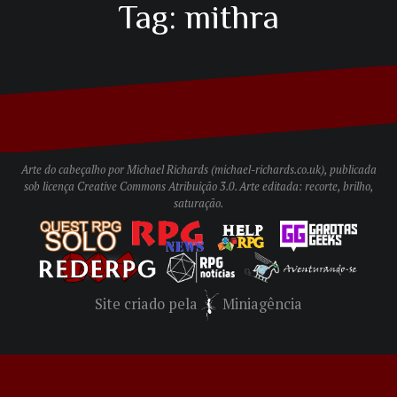
Tag:
mithra
Arte do cabeçalho por Michael Richards (
michael-richards.co.uk
), publicada
sob licença
Creative Commons Atribuição 3.0
. Arte editada: recorte, brilho,
saturação.
Site criado pela
Miniagência