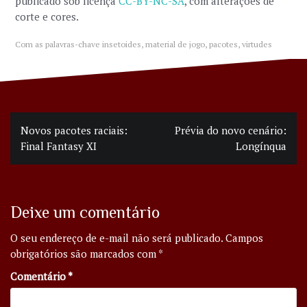
publicado sob licença
CC-BY-NC-SA
, com alterações de
corte e cores.
Com as palavras-chave
insetoides
,
material de jogo
,
pacotes
,
virtudes
Navegação
Novos pacotes raciais:
Prévia do novo cenário:
de
Final Fantasy XI
Longínqua
Post
Deixe um comentário
O seu endereço de e-mail não será publicado.
Campos
obrigatórios são marcados com
*
Comentário
*