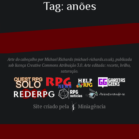
Tag:
anões
Arte do cabeçalho por Michael Richards (
michael-richards.co.uk
), publicada
sob licença
Creative Commons Atribuição 3.0
. Arte editada: recorte, brilho,
saturação.
Site criado pela
Miniagência