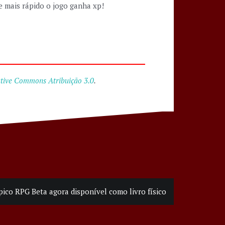
 e mais rápido o jogo ganha xp!
tive Commons Atribuição 3.0
.
pico RPG Beta agora disponível como livro físico